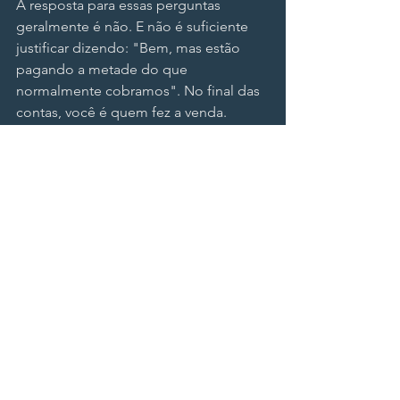
A resposta para essas perguntas 
geralmente é não. E não é suficiente 
justificar dizendo: "Bem, mas estão 
pagando a metade do que 
normalmente cobramos". No final das 
contas, você é quem fez a venda. 
Então, você vê por que entregar 
números nem sempre equivale a 
entregar resultados?
Em muitas ocasiões, vender menos, 
mas com qualidade, é mais benéfico 
para uma empresa do que focar 
apenas no volume. Números e 
resultados são coisas diferentes, 
embora estejam interligados. No final 
do dia, os resultados só podem existir 
graças aos números. Isso é inegável. 
No entanto, quais números realmente 