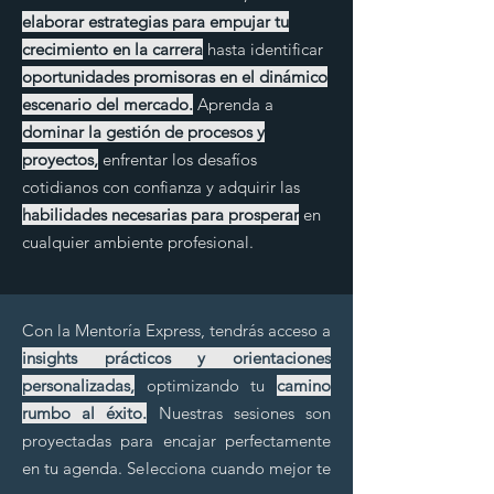
elaborar estrategias para empujar tu
crecimiento en la carrera
hasta identificar
oportunidades promisoras en el dinámico
escenario del mercado.
Aprenda a
dominar la gestión de procesos y
proyectos,
enfrentar los desafíos
cotidianos con confianza y adquirir las
habilidades necesarias para prosperar
en
cualquier ambiente profesional.
Con la Mentoría Express, tendrás acceso a
insights prácticos y orientaciones
personalizadas,
optimizando tu
camino
rumbo al éxito.
Nuestras sesiones son
proyectadas para encajar perfectamente
en tu agenda. Selecciona cuando mejor te